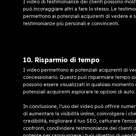
I video di testimonianze dei clienti possono mostr
può incoraggiare altri a fare lo stesso. Le testi
permettono ai potenziali acquirenti di vedere e se
testimonianze più personali e convincenti.
10. Risparmio di tempo
I video permettono ai potenziali acquirenti di ved
concessionario. Questo può risparmiare tempo sia 
possono essere visualizzati in qualsiasi momento
potenziali acquirenti esplorare le opzioni di auto.
In conclusione, l’uso del video può offrire numer
di aumentare la visibilità online, coinvolgere i cli
credibilità, migliorare il tuo SEO, catturare l’emo
confronti, condividere testimonianze dei clienti
potente per raggiungere i tuoi obiettivi di vendit